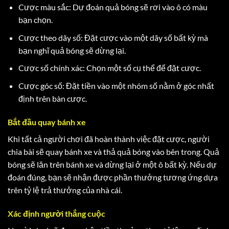
Cược màu sắc: Dự đoán quả bóng sẽ rơi vào ô có màu
bạn chọn.
Cược theo dãy số: Đặt cược vào một dãy số bất kỳ mà
bạn nghĩ quả bóng sẽ dừng lại.
Cược số chính xác: Chọn một số cụ thể để đặt cược.
Cược góc số: Đặt tiền vào một nhóm số nằm ở góc nhất
định trên bàn cược.
Bắt đầu quay bánh xe
Khi tất cả người chơi đã hoàn thành việc đặt cược, người
chia bài sẽ quay bánh xe và thả quả bóng vào bên trong. Quả
bóng sẽ lăn trên bánh xe và dừng lại ở một ô bất kỳ. Nếu dự
đoán đúng, bạn sẽ nhận được phần thưởng tương ứng dựa
trên tỷ lệ trả thưởng của nhà cái.
Xác định người thắng cuộc