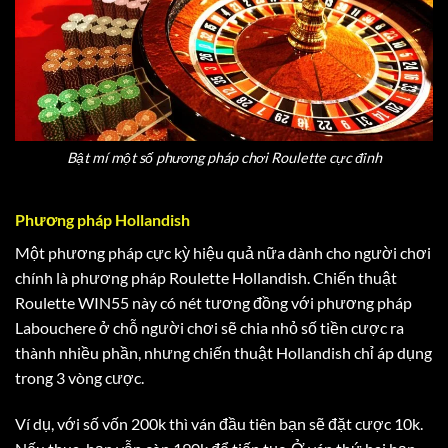
Bật mí một số phương pháp chơi Roulette cực đỉnh
Phương pháp Hollandish
Một phương pháp cực kỳ hiệu quả nữa dành cho người chơi
chính là phương pháp Roulette Hollandish. Chiến thuật
Roulette WIN55
này có nét tương đồng với phương pháp
Labouchere ở chỗ người chơi sẽ chia nhỏ số tiền cược ra
thành nhiều phần, nhưng chiến thuật Hollandish chỉ áp dụng
trong 3 vòng cược.
Ví dụ, với số vốn 200k thì ván đầu tiên bạn sẽ đặt cược 10k.