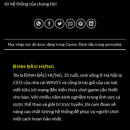
từ hệ thống của chúng tôi!
Mục nhập này đã được đăng trong
Casino
. Đánh dấu trang
permalink
.
ĐINH BẢO HƯNG
Tôi là ĐINH BẢO HƯNG, 35 tuổi, sinh sống ở Hà Nội là
CEO của nhà cái WIN55 và cũng là tác giả của các bài
viết hữu ích mang đến kiến thức chơi game cần thiết
cho bạn. Với nhiều năm kinh nghiệm trong lĩnh vực cá
cược thể thao và giải trí trực tuyến, tôi cam đoan sẽ
nâng cao chất lượng hệ thống để phục vụ người chơi
một cách hoàn hảo nhất.