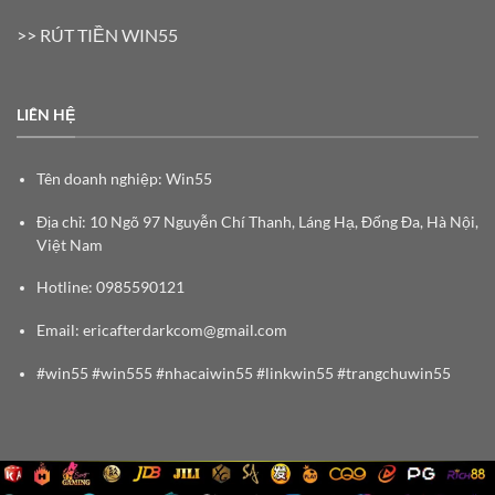
>>
RÚT TIỀN WIN55
LIÊN HỆ
Tên doanh nghiệp:
Win55
Địa chỉ:
10 Ngõ 97 Nguyễn Chí Thanh, Láng Hạ, Đống Đa, Hà Nội,
Việt Nam
Hotline:
0985590121
Email:
ericafterdarkcom@gmail.com
#win55 #win555 #nhacaiwin55 #linkwin55 #trangchuwin55