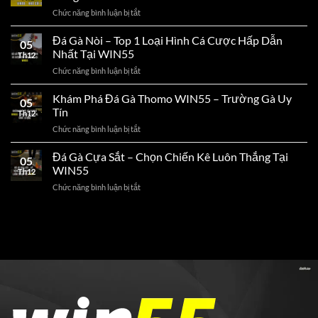
Chức năng bình luận bị tắt
ở
Vin88
–
Đá Gà Nòi – Top 1 Loại Hình Cá Cược Hấp Dẫn
05
Nhà
Nhất Tại WIN55
Th12
Cái
Chức năng bình luận bị tắt
ở
Đẳng
Đá
Cấp
Gà
Khám Phá Đá Gà Thomo WIN55 – Trường Gà Uy
Với
05
Nòi
Sân
Tín
Th12
–
Chơi
Chức năng bình luận bị tắt
ở
Top
Cá
Khám
1
Cược
Phá
Đá Gà Cựa Sắt – Chọn Chiến Kê Luôn Thắng Tại
Loại
Hàng
05
Đá
Hình
WIN55
Đầu
Th12
Gà
Cá
Chức năng bình luận bị tắt
ở
Thomo
Cược
Đá
WIN55
Hấp
Gà
–
Dẫn
Cựa
Trường
Nhất
Sắt
Gà
Tại
–
Uy
WIN55
Chọn
Tín
Chiến
Kê
Luôn
Thắng