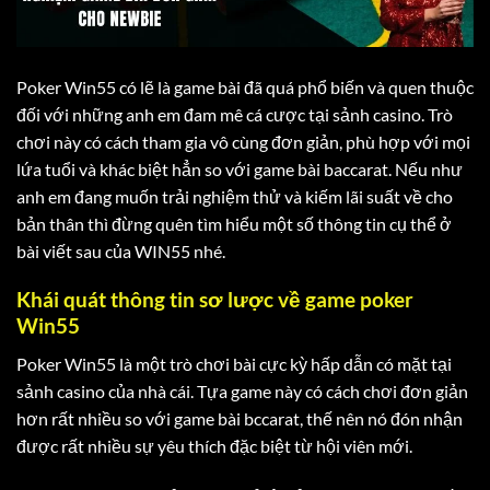
Poker Win55
có lẽ là game bài đã quá phổ biến và quen thuộc
đối với những anh em đam mê cá cược tại sảnh casino. Trò
chơi này có cách tham gia vô cùng đơn giản, phù hợp với mọi
lứa tuổi và khác biệt hẳn so với game bài baccarat. Nếu như
anh em đang muốn trải nghiệm thử và kiếm lãi suất về cho
bản thân thì đừng quên tìm hiểu một số thông tin cụ thể ở
bài viết sau của WIN55 nhé.
Khái quát thông tin sơ lược về game poker
Win55
Poker Win55
là một trò chơi bài cực kỳ hấp dẫn có mặt tại
sảnh casino của nhà cái. Tựa game này có cách chơi đơn giản
hơn rất nhiều so với game bài bccarat, thế nên nó đón nhận
được rất nhiều sự yêu thích đặc biệt từ hội viên mới.