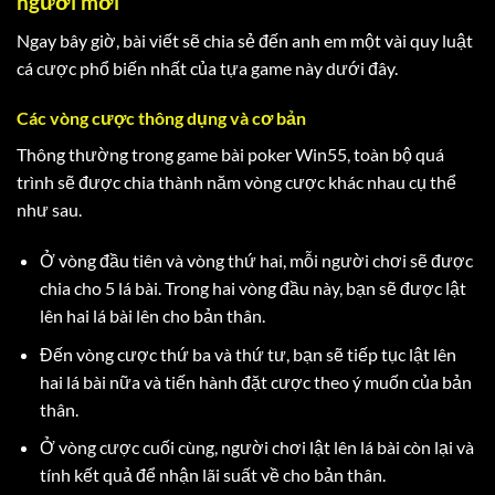
người mới
Ngay bây giờ, bài viết sẽ chia sẻ đến anh em một vài quy luật
cá cược phổ biến nhất của tựa game này dưới đây.
Các vòng cược thông dụng và cơ bản
Thông thường trong game bài
poker Win55
, toàn bộ quá
trình sẽ được chia thành năm vòng cược khác nhau cụ thể
như sau.
Ở vòng đầu tiên và vòng thứ hai, mỗi người chơi sẽ được
chia cho 5 lá bài. Trong hai vòng đầu này, bạn sẽ được lật
lên hai lá bài lên cho bản thân.
Đến vòng cược thứ ba và thứ tư, bạn sẽ tiếp tục lật lên
hai lá bài nữa và tiến hành đặt cược theo ý muốn của bản
thân.
Ở vòng cược cuối cùng, người chơi lật lên lá bài còn lại và
tính kết quả để nhận lãi suất về cho bản thân.