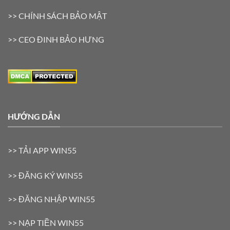
>>
CHÍNH SÁCH BẢO MẬT
>>
CEO ĐINH BẢO HƯNG
HƯỚNG DẪN
>>
TẢI APP WIN55
>>
ĐĂNG KÝ WIN55
>>
ĐĂNG NHẬP WIN55
>>
NẠP TIỀN WIN55