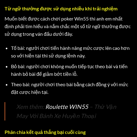
Từ ngữ thường được sử dụng nhiều khi trải nghiệm
Muốn biết được cách chơi
poker Win55
thì anh em nhất
định phải tìm hiểu và nắm chắc một số từ ngữ thường được
sử dụng trong ván đấu dưới đây.
Tố bài: người chơi tiến hành nâng mức cược lên cao hơn
so với hiện tại thì sử dụng lệnh này.
Bỏ bài: người chơi không muốn tiếp tục theo bài và tiến
hành bỏ bài để giảm bớt tiền lỗ.
Theo bài: người chơi theo bài bằng cách đồng ý với mức
đặt cược hiện tại.
Xem thêm:
Roulette WIN55
– Thử Vận
May Với Bánh Xe Huyền Thoại
Phân chia kết quả thắng bại cuối cùng