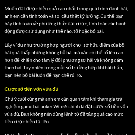
Muốn đạt được hiệu quả cao nhất trong quá trình đánh bài,
anh em cần tính toán và soi cầu thật kỹ lưỡng. Cụ thể bạn
hãy tính toán về phương thức đặt cược, tính toán các hành
động được sử dụng như thế nào, tố hoặc bỏ bài.
Lấy ví dụ như trường hợp người chơi sở hữu điểm của bộ
bài quá thấp nhưng không bỏ bài mà vẫn có thể tố lên cao
hơn để khiến cho tâm lý đối phương sợ hãi và không dám
theo bài. Tuy nhiên trong một số trường hợp khi bài thấp,
bạn nên bỏ bài luôn để hạn chế rủi ro.
Cược số tiền vốn vừa đủ
Chú ý cuối cùng mà anh em cần quan tâm khi tham gia trải
nghiệm game bài
poker Win55
chính là đặt cược số tiền vốn
vừa đủ. Bạn không nên dùng lệnh tố để tăng quá cao mức
tiền cược hiện tại lên.