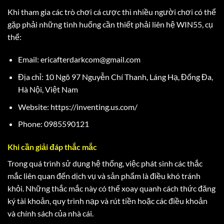
Khi tham gia các trò chơi cá cược thì nhiều người chơi có thể
gặp phải những tình huống cần thiết phải
liên hệ WIN55
, cụ
thể:
Email:
ericafterdarkcom@gmail.com
Địa chỉ: 10 Ngõ 97 Nguyễn Chí Thanh, Láng Hạ, Đống Đa,
Hà Nội, Việt Nam
Website:
https://inventing.us.com/
Phone: 0985590121
Khi cần giải đáp thắc mắc
Trong quá trình sử dụng hệ thống, việc phát sinh các thắc
mắc liên quan đến dịch vụ và sản phẩm là điều khó tránh
khỏi. Những thắc mắc này có thể xoay quanh cách thức đăng
ký tài khoản, quy trình nạp và rút tiền hoặc các điều khoản
và chính sách của nhà cái.