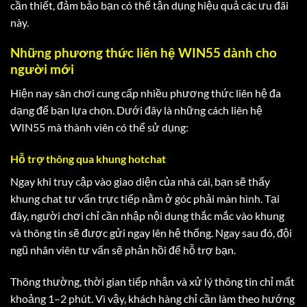
cần thiết, đảm bảo bạn có thể tận dụng hiệu quả các ưu đãi
này.
Những phương thức liên hệ WIN55 dành cho
người mới
Hiện nay sân chơi cung cấp nhiều phương thức liên hệ đa
dạng để bạn lựa chọn. Dưới đây là những cách
liên hệ
WIN55
mà thành viên có thể sử dụng:
Hỗ trợ thông qua khung hotchat
Ngay khi truy cập vào giao diện của nhà cái, bạn sẽ thấy
khung chat tư vấn trực tiếp nằm ở góc phải màn hình. Tại
đây, người chơi chỉ cần nhập nội dung thắc mắc vào khung
và thông tin sẽ được gửi ngay lên hệ thống. Ngay sau đó, đội
ngũ nhân viên tư vấn sẽ phản hồi để hỗ trợ bạn.
Thông thường, thời gian tiếp nhận và xử lý thông tin chỉ mất
khoảng 1–2 phút. Vì vậy, khách hàng chỉ cần làm theo hướng