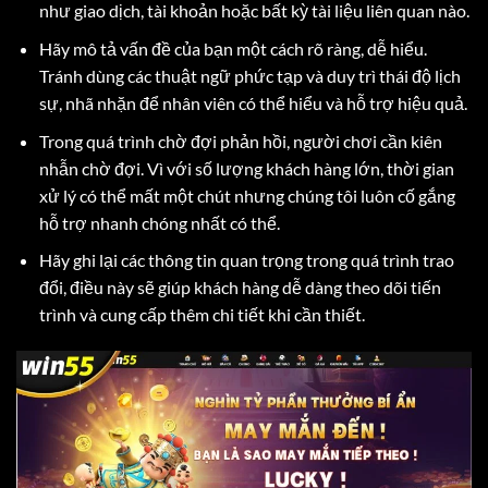
như giao dịch, tài khoản hoặc bất kỳ tài liệu liên quan nào.
Hãy mô tả vấn đề của bạn một cách rõ ràng, dễ hiểu.
Tránh dùng các thuật ngữ phức tạp và duy trì thái độ lịch
sự, nhã nhặn để nhân viên có thể hiểu và hỗ trợ hiệu quả.
Trong quá trình chờ đợi phản hồi, người chơi cần kiên
nhẫn chờ đợi. Vì với số lượng khách hàng lớn, thời gian
xử lý có thể mất một chút nhưng chúng tôi luôn cố gắng
hỗ trợ nhanh chóng nhất có thể.
Hãy ghi lại các thông tin quan trọng trong quá trình trao
đổi, điều này sẽ giúp khách hàng dễ dàng theo dõi tiến
trình và cung cấp thêm chi tiết khi cần thiết.