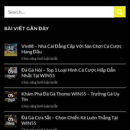
BÀI VIẾT GẦN ĐÂY
Vin88 – Nhà Cái Đẳng Cấp Với Sân Chơi Cá Cược
10
Hàng Đầu
Th1
Chức năng bình luận bị tắt
ở
Vin88
–
Đá Gà Nòi – Top 1 Loại Hình Cá Cược Hấp Dẫn
05
Nhà
Nhất Tại WIN55
Th12
Cái
Chức năng bình luận bị tắt
ở
Đẳng
Đá
Cấp
Gà
Khám Phá Đá Gà Thomo WIN55 – Trường Gà Uy
Với
05
Nòi
Sân
Tín
Th12
–
Chơi
Chức năng bình luận bị tắt
ở
Top
Cá
Khám
1
Cược
Phá
Đá Gà Cựa Sắt – Chọn Chiến Kê Luôn Thắng Tại
Loại
Hàng
05
Đá
Hình
WIN55
Đầu
Th12
Gà
Cá
Chức năng bình luận bị tắt
ở