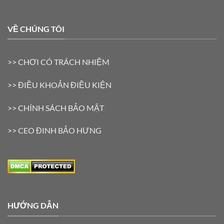
VỀ CHÚNG TÔI
>>
CHƠI CÓ TRÁCH NHIỆM
>>
ĐIỀU KHOẢN ĐIỀU KIỆN
>>
CHÍNH SÁCH BẢO MẬT
>>
CEO ĐINH BẢO HƯNG
HƯỚNG DẪN