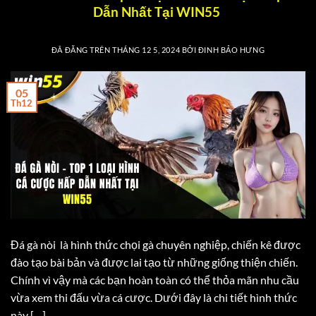
Dẫn Nhất Tại WIN55
ĐÃ ĐĂNG TRÊN
THÁNG 12 5, 2024
BỞI
ĐINH BẢO HƯNG
05
Th12
Đá gà nòi là hình thức chọi gà chuyên nghiệp, chiến kê được
đào tạo bài bản và được lai tạo từ những giống thiện chiến.
Chính vì vậy mà các bạn hoàn toàn có thể thỏa mãn nhu cầu
vừa xem thi đấu vừa cá cược. Dưới đây là chi tiết hình thức
này […]