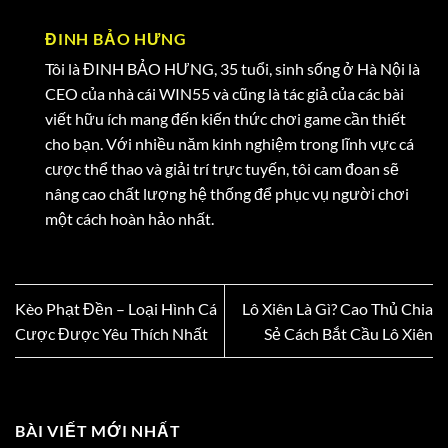
ĐINH BẢO HƯNG
Tôi là ĐINH BẢO HƯNG, 35 tuổi, sinh sống ở Hà Nội là
CEO của nhà cái WIN55 và cũng là tác giả của các bài
viết hữu ích mang đến kiến thức chơi game cần thiết
cho bạn. Với nhiều năm kinh nghiệm trong lĩnh vực cá
cược thể thao và giải trí trực tuyến, tôi cam đoan sẽ
nâng cao chất lượng hệ thống để phục vụ người chơi
một cách hoàn hảo nhất.
Kèo Phạt Đền – Loại Hình Cá
Lô Xiên Là Gì? Cao Thủ Chia
Cược Được Yêu Thích Nhất
Sẻ Cách Bắt Cầu Lô Xiên
BÀI VIẾT MỚI NHẤT