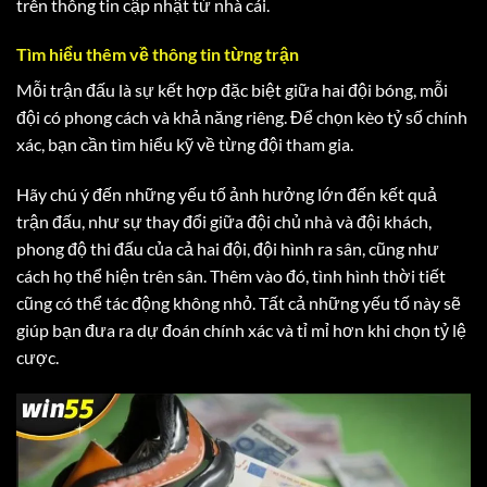
trên thông tin cập nhật từ nhà cái.
Tìm hiểu thêm về thông tin từng trận
Mỗi trận đấu là sự kết hợp đặc biệt giữa hai đội bóng, mỗi
đội có phong cách và khả năng riêng. Để chọn
kèo tỷ số chính
xác
, bạn cần tìm hiểu kỹ về từng đội tham gia.
Hãy chú ý đến những yếu tố ảnh hưởng lớn đến kết quả
trận đấu, như sự thay đổi giữa đội chủ nhà và đội khách,
phong độ thi đấu của cả hai đội, đội hình ra sân, cũng như
cách họ thể hiện trên sân. Thêm vào đó, tình hình thời tiết
cũng có thể tác động không nhỏ. Tất cả những yếu tố này sẽ
giúp bạn đưa ra dự đoán chính xác và tỉ mỉ hơn khi chọn tỷ lệ
cược.