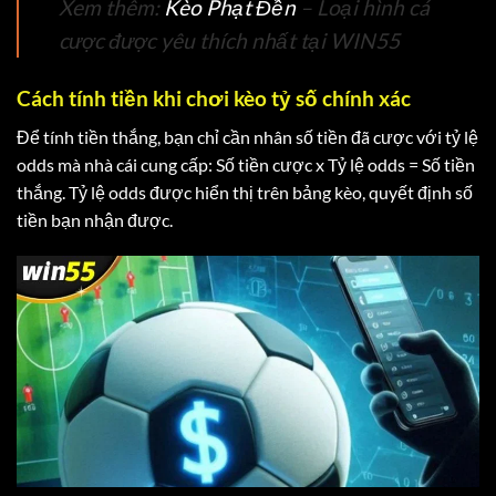
Xem thêm:
Kèo Phạt Đền
– Loại hình cá
cược được yêu thích nhất tại WIN55
Cách tính tiền khi chơi kèo tỷ số chính xác
Để tính tiền thắng, bạn chỉ cần nhân số tiền đã cược với tỷ lệ
odds mà nhà cái cung cấp: Số tiền cược x Tỷ lệ odds = Số tiền
thắng. Tỷ lệ odds được hiển thị trên bảng kèo, quyết định số
tiền bạn nhận được.