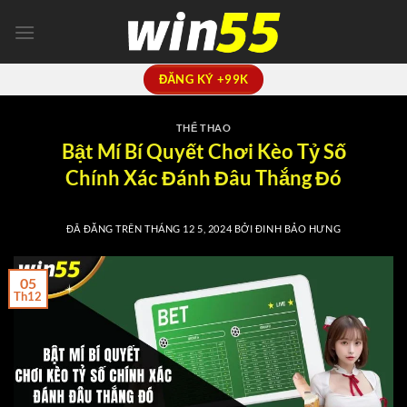
Chuyển
đến
nội
dung
ĐĂNG KÝ +99K
THỂ THAO
Bật Mí Bí Quyết Chơi Kèo Tỷ Số
Chính Xác Đánh Đâu Thắng Đó
ĐÃ ĐĂNG TRÊN
THÁNG 12 5, 2024
BỞI
ĐINH BẢO HƯNG
05
Th12