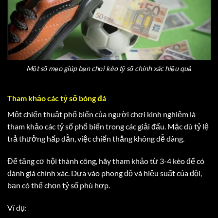
Một số mẹo giúp bạn chơi kèo tỷ số chính xác hiệu quả
Tham khảo các tỷ số bóng đá
Một chiến thuật phổ biến của người chơi kinh nghiệm là
tham khảo các tỷ số phổ biến trong các giải đấu. Mặc dù tỷ lệ
trả thưởng hấp dẫn, việc chiến thắng không dễ dàng.
Để tăng cơ hội thành công, hãy tham khảo từ 3-4 kèo để có
đánh giá chính xác. Dựa vào phong độ và hiệu suất của đội,
bạn có thể chọn tỷ số phù hợp.
Ví dụ: