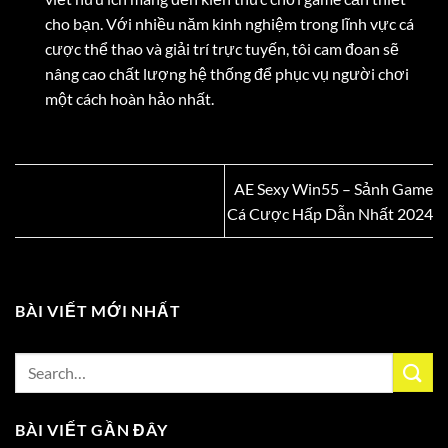
cho bạn. Với nhiều năm kinh nghiệm trong lĩnh vực cá
cược thể thao và giải trí trực tuyến, tôi cam đoan sẽ
nâng cao chất lượng hệ thống để phục vụ người chơi
một cách hoàn hảo nhất.
AE Sexy Win55 – Sảnh Game
Cá Cược Hấp Dẫn Nhất 2024
BÀI VIẾT MỚI NHẤT
BÀI VIẾT GẦN ĐÂY