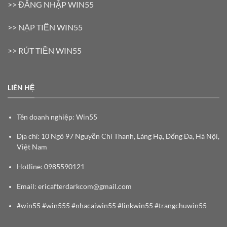
>>
ĐĂNG NHẬP WIN55
>>
NẠP TIỀN WIN55
>>
RÚT TIỀN WIN55
LIÊN HỆ
Tên doanh nghiệp:
Win55
Địa chỉ:
10 Ngõ 97 Nguyễn Chí Thanh, Láng Hạ, Đống Đa, Hà Nội,
Việt Nam
Hotline:
0985590121
Email:
ericafterdarkcom@gmail.com
#win55 #win555 #nhacaiwin55 #linkwin55 #trangchuwin55