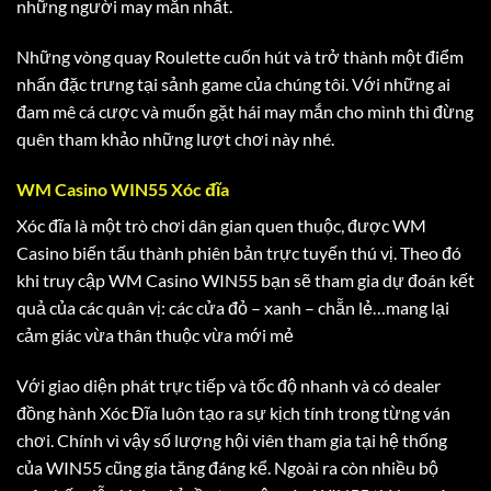
những người may mắn nhất.
Những vòng quay Roulette cuốn hút và trở thành một điểm
nhấn đặc trưng tại sảnh game của chúng tôi. Với những ai
đam mê cá cược và muốn gặt hái may mắn cho mình thì đừng
quên tham khảo những lượt chơi này nhé.
WM Casino WIN55 Xóc đĩa
Xóc đĩa là một trò chơi dân gian quen thuộc, được WM
Casino biến tấu thành phiên bản trực tuyến thú vị. Theo đó
khi truy cập
WM Casino WIN55
bạn sẽ tham gia dự đoán kết
quả của các quân vị: các cửa đỏ – xanh – chẵn lẻ…mang lại
cảm giác vừa thân thuộc vừa mới mẻ
Với giao diện phát trực tiếp và tốc độ nhanh và có dealer
đồng hành Xóc Đĩa luôn tạo ra sự kịch tính trong từng ván
chơi. Chính vì vậy số lượng hội viên tham gia tại hệ thống
của WIN55 cũng gia tăng đáng kể. Ngoài ra còn nhiều bộ