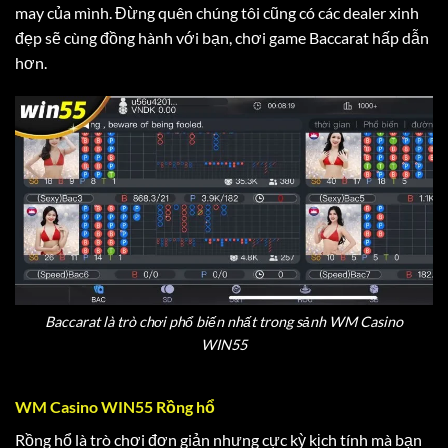
may của mình. Đừng quên chúng tôi cũng có các dealer xinh
đẹp sẽ cùng đồng hành với bạn, chơi game Baccarat hấp dẫn
hơn.
Baccarat là trò chơi phổ biến nhất trong sảnh WM Casino
WIN55
WM Casino WIN55 Rồng hổ
Rồng hổ là trò chơi đơn giản nhưng cực kỳ kịch tính mà bạn