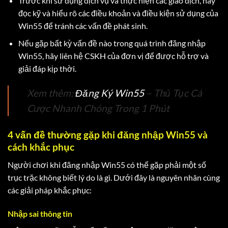
Trước khi sử dụng dịch vụ và thực hiện các giao dịch, hãy
đọc kỹ và hiểu rõ các điều khoản và điều kiện sử dụng của
Win55 để tránh các vấn đề phát sinh.
Nếu gặp bất kỳ vấn đề nào trong quá trình
đăng nhập
Win55
, hãy liên hệ CSKH của đơn vị để được hỗ trợ và
giải đáp kịp thời.
Xem thêm:
Đăng Ký Win55
– Thủ Tục Cá
Cược Nhanh Chóng Trong 1 Phút
4 vấn đề thường gặp khi đăng nhập Win55 và
cách khắc phục
Người chơi kh
i đăng nhập Win55
có thể gặp phải một số
trục trặc không biết lý do là gì. Dưới đây là nguyên nhân cùng
các giải pháp khắc phục:
Nhập sai thông tin