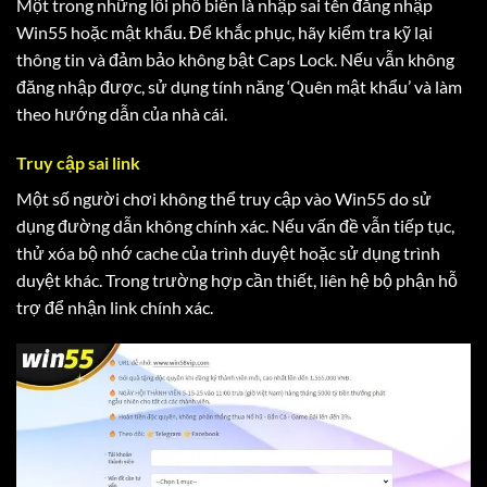
Một trong những lỗi phổ biến là nhập sai tên
đăng nhập
Win55
hoặc mật khẩu. Để khắc phục, hãy kiểm tra kỹ lại
thông tin và đảm bảo không bật Caps Lock. Nếu vẫn không
đăng nhập được, sử dụng tính năng ‘Quên mật khẩu’ và làm
theo hướng dẫn của nhà cái.
Truy cập sai link
Một số người chơi không thể truy cập vào Win55 do sử
dụng đường dẫn không chính xác. Nếu vấn đề vẫn tiếp tục,
thử xóa bộ nhớ cache của trình duyệt hoặc sử dụng trình
duyệt khác. Trong trường hợp cần thiết, liên hệ bộ phận hỗ
trợ để nhận link chính xác.