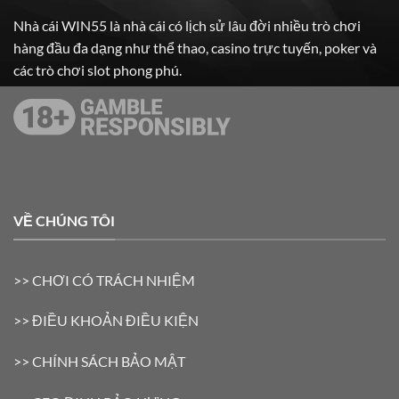
Nhà cái
WIN55
là nhà cái có lịch sử lâu đời nhiều trò chơi
hàng đầu đa dạng như thể thao, casino trực tuyến, poker và
các trò chơi slot phong phú.
VỀ CHÚNG TÔI
>>
CHƠI CÓ TRÁCH NHIỆM
>>
ĐIỀU KHOẢN ĐIỀU KIỆN
>>
CHÍNH SÁCH BẢO MẬT