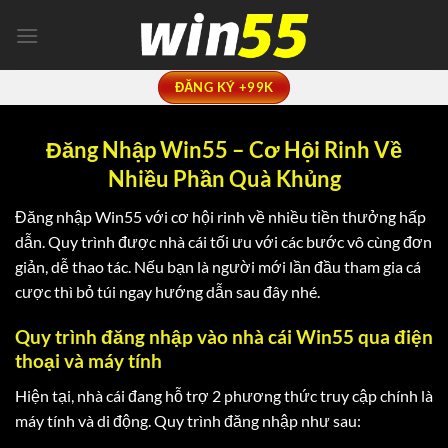
Chuyển
đến
nội
dung
ĐĂNG KÝ +99K
Đăng Nhập Win55 – Cơ Hội Rinh Về
Nhiều Phần Quà Khủng
Đăng nhập Win55
với cơ hội rinh về nhiều tiền thưởng hấp
dẫn. Quy trình được nhà cái tối ưu với các bước vô cùng đơn
giản, dễ thao tác. Nếu bạn là người mới lần đầu tham gia cá
cược thì bỏ túi ngay hướng dẫn sau đây nhé.
Quy trình đăng nhập vào nhà cái Win55 qua điện
thoại và máy tính
Hiện tại, nhà cái đang hỗ trợ 2 phương thức truy cập chính là
máy tính và di động. Quy trình đăng nhập như sau: